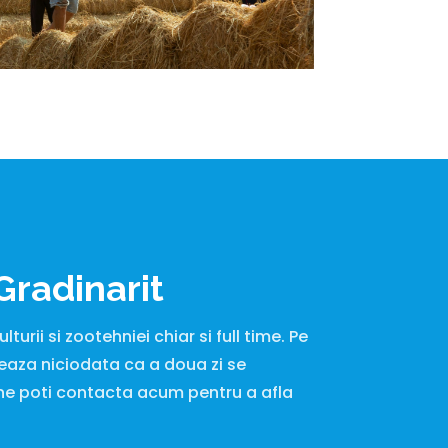
Gradinarit
turii si zootehniei chiar si full time. Pe
eaza niciodata ca a doua zi se
ca ne poti contacta acum pentru a afla